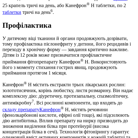
®
25 крапель тричі на день, або Канефрон
Н таблетки, по 2
6
таблетки
тричі на день
.
Профілактика
У дитячому віці тканини й органи продовжують дозрівати,
тому профілактика пієлонефриту у дитини, його рецидивів і
переходу в хронічну форму — завдання критично важливе.
Дітям із 12 років може призначатися профілактичне
®
приймання фітопрепарату Канефрон
Н. Використовують
його з моменту стихання гострих явищ, продовжують
приймання протягом 1 місяця.
®
Канефрон
Н містить екстракти трьох лікарських рослин:
золототисячник, корінь любистку, листя розмарину. Він надає
комплексну дію: діуретичну, протизапальну, спазмолітичну,
7
антимікробну
. Всі рослинні компоненти, що входять до
®
складу препарату
Канефрон
Н, містять речовини
(фенолкарбонові кислоти, ефірні олії тощо), які підсилюють
дію антибіотика. Вплив препарату на нирку призводить до
зниження виділення білка при протеїнурії (висока
концентрація білка в сечі). Технологія фітонірингу гарантує
однаковий вміст активних компонентів у кожній таблетці та