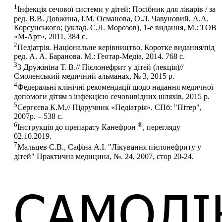
1
Інфекція сечової системи у дітей: Посібник для лікарів / за
ред. В.В. Довжина, І.М. Османова, О.Л. Чавуновий, А.А.
Корсунського; (уклад. С.Л. Морозов), 1-е видання, М.: ТОВ
«М-Арт», 2011, 384 с.
2
Педіатрія. Національне керівництво. Коротке видання/під
ред. А. А. Баранова. М.: Геотар-Медіа, 2014. 768 с.
3
3 Дружініна Т. В.// Пієлонефрит у дітей (лекція)//
Смоленський медичний альманах, № 3, 2015 р.
4
Федеральні клінічні рекомендації щодо надання медичної
допомоги дітям з інфекцією сечовивідних шляхів, 2015 р.
5
Сергєєва К.М.// Підручник «Педіатрія». СПб: "Пітер",
2007р. – 538 с.
6
®
Інструкція до препарату Канефрон
, перегляду
02.10.2019.
7
Мальцев С.В., Сафіна А.І. "Лікування пієлонефриту у
дітей" Практична медицина, №. 24, 2007, стор 20-24.