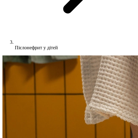
Пієлонефрит у дітей