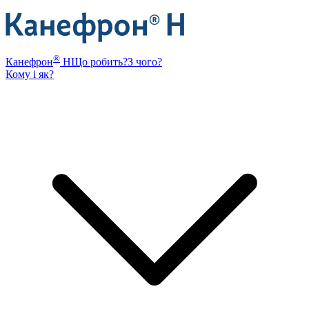
®
Канефрон
Н
Що робить?
З чого?
Кому і як?