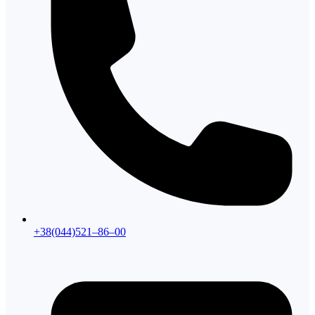
+38(044)521–86–00