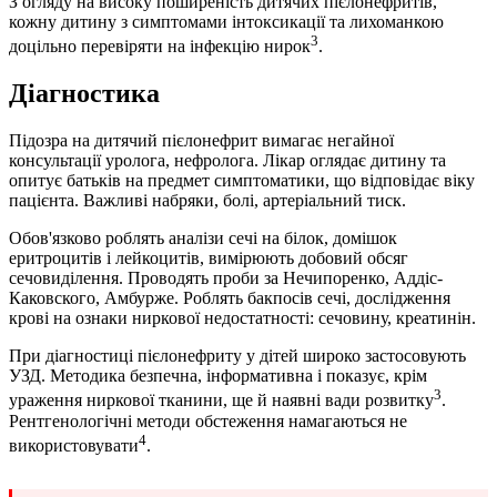
З огляду на високу поширеність дитячих пієлонефритів,
кожну дитину з симптомами інтоксикації та лихоманкою
3
доцільно перевіряти на інфекцію нирок
.
Діагностика
Підозра на дитячий пієлонефрит вимагає негайної
консультації уролога, нефролога. Лікар оглядає дитину та
опитує батьків на предмет симптоматики, що відповідає віку
пацієнта. Важливі набряки, болі, артеріальний тиск.
Обов'язково роблять аналізи сечі на білок, домішок
еритроцитів і лейкоцитів, вимірюють добовий обсяг
сечовиділення. Проводять проби за Нечипоренко, Аддіс-
Каковского, Амбурже. Роблять бакпосів сечі, дослідження
крові на ознаки ниркової недостатності: сечовину, креатинін.
При діагностиці пієлонефриту у дітей широко застосовують
УЗД. Методика безпечна, інформативна і показує, крім
3
ураження ниркової тканини, ще й наявні вади розвитку
.
Рентгенологічні методи обстеження намагаються не
4
використовувати
.