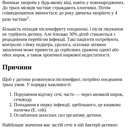
Виникає хвороба у будь-якому віці, навіть у новонароджених.
До трьох місяців частіше страждають хлопчики. Потім
співвідношення змінюється: до року дівчатка хворіють у 4
1
рази частіше
.
Більшість епізодів пієлонефриту поодинокі, і після лікування
не турбують дитину. Але близько 30% дітей стикаються з
рецидивним перебігом інфекції. Такі пацієнти потребують
контролю з боку педіатра, уролога, оскільки затяжне
запалення може привести до серйозних уражень однієї або
обох нирок, а також хронічної ниркової недостатності.
Причини
Щоб у дитини розвинувся пієлонефрит, потрібно поєднання
трьох умов. У порядку важливості:
Порушення відтоку сечі, часто — через аномалії нирок,
сечоводу.
Попадання в нирку інфекції, здебільшого, це кишкова
паличка (E. coli).
Ослаблення захисних сил організму дитини.
Найбільше значення має застій сечі: в ній бактерії активно