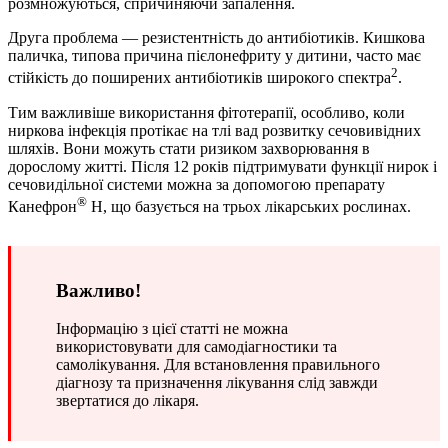
розмножуються, спричиняючи запалення.
Друга проблема — резистентність до антибіотиків. Кишкова
паличка, типова причина пієлонефриту у дитини, часто має
2
стійкість до поширених антибіотиків широкого спектра
.
Тим важливіше використання фітотерапії, особливо, коли
ниркова інфекція протікає на тлі вад розвитку сечовивідних
шляхів. Вони можуть стати ризиком захворювання в
дорослому житті. Після 12 років підтримувати функції нирок і
сечовидільної системи можна за допомогою препарату
®
Канефрон
Н, що базується на трьох лікарських рослинах.
Важливо!
Інформацію з цієї статті не можна
використовувати для самодіагностики та
самолікування. Для встановлення правильного
діагнозу та призначення лікування слід завжди
звертатися до лікаря.