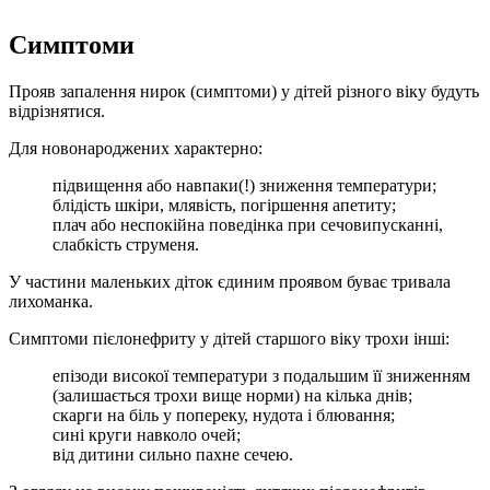
Симптоми
Прояв запалення нирок (симптоми) у дітей різного віку будуть
відрізнятися.
Для новонароджених характерно:
підвищення або навпаки(!) зниження температури;
блідість шкіри, млявість, погіршення апетиту;
плач або неспокійна поведінка при сечовипусканні,
слабкість струменя.
У частини маленьких діток єдиним проявом буває тривала
лихоманка.
Симптоми пієлонефриту у дітей старшого віку трохи інші:
епізоди високої температури з подальшим її зниженням
(залишається трохи вище норми) на кілька днів;
скарги на біль у попереку, нудота і блювання;
сині круги навколо очей;
від дитини сильно пахне сечею.