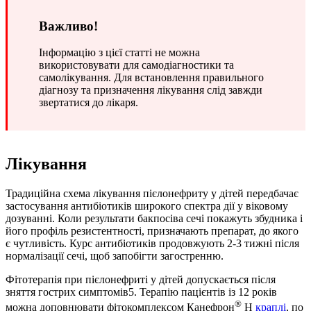
Важливо!
Інформацію з цієї статті не можна
використовувати для самодіагностики та
самолікування. Для встановлення правильного
діагнозу та призначення лікування слід завжди
звертатися до лікаря.
Лікування
Традиційна схема лікування пієлонефриту у дітей передбачає
застосування антибіотиків широкого спектра дії у віковому
дозуванні. Коли результати бакпосіва сечі покажуть збудника і
його профіль резистентності, призначають препарат, до якого
є чутливість. Курс антибіотиків продовжують 2-3 тижні після
нормалізації сечі, щоб запобігти загостренню.
Фітотерапія при пієлонефриті у дітей допускається після
зняття гострих симптомів5. Терапію пацієнтів із 12 років
®
можна доповнювати фітокомплексом Канефрон
Н
краплі
, по