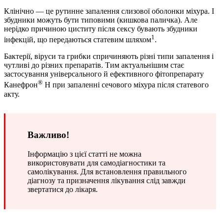
Клінічно — це рутинне запалення слизової оболонки міхура. І
збудники можуть бути типовими (кишкова паличка). Але
нерідко причиною циститу після сексу бувають збудники
1
інфекцій, що передаються статевим шляхом
.
Бактерії, віруси та грибки спричиняють різні типи запалення і
чутливі до різних препаратів. Тим актуальнішим стає
застосування універсального й ефективного фітопрепарату
®
Канефрон
Н при запаленні сечового міхура після статевого
акту.
Важливо!
Інформацію з цієї статті не можна
використовувати для самодіагностики та
самолікування. Для встановлення правильного
діагнозу та призначення лікування слід завжди
звертатися до лікаря.