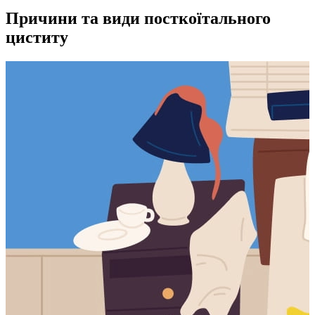
Причини та види посткоїтального
циститу