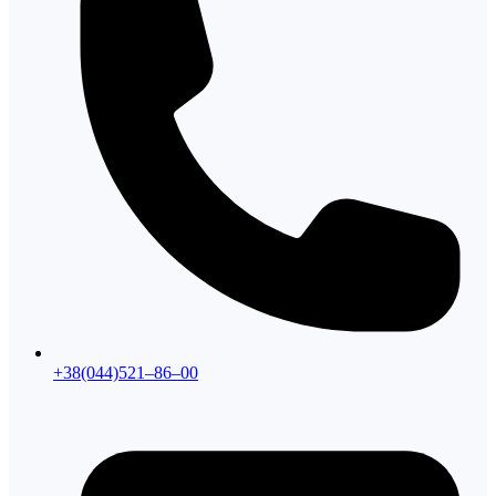
+38(044)521–86–00