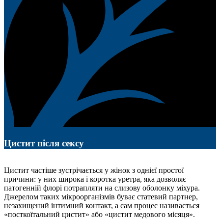
Цистит після сексу
Цистит частіше зустрічається у жінок з однієї простої
причини: у них широка і коротка уретра, яка дозволяє
патогенній флорі потрапляти на слизову оболонку міхура.
Джерелом таких мікроорганізмів буває статевий партнер,
незахищений інтимний контакт, а сам процес називається
«посткоїтальний цистит» або «цистит медового місяця».