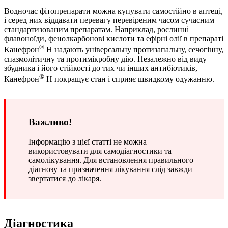
Водночас фітопрепарати можна купувати самостійно в аптеці,
і серед них віддавати перевагу перевіреним часом сучасним
стандартизованим препаратам. Наприклад, рослинні
флавоноїди, фенолкарбонові кислоти та ефірні олії в препараті
®
Канефрон
Н надають універсальну протизапальну, сечогінну,
спазмолітичну та протимікробну дію. Незалежно від виду
збудника і його стійкості до тих чи інших антибіотиків,
®
Канефрон
Н покращує стан і сприяє швидкому одужанню.
Важливо!
Інформацію з цієї статті не можна
використовувати для самодіагностики та
самолікування. Для встановлення правильного
діагнозу та призначення лікування слід завжди
звертатися до лікаря.
Діагностика