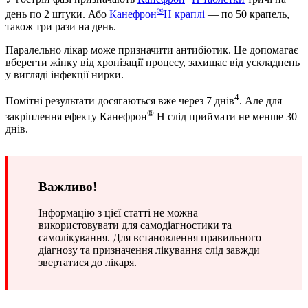
®
день по 2 штуки. Або
Канефрон
Н краплі
— по 50 крапель,
також три рази на день.
Паралельно лікар може призначити антибіотик. Це допомагає
вберегти жінку від хронізації процесу, захищає від ускладнень
у вигляді інфекції нирки.
4
Помітні результати досягаються вже через 7 днів
. Але для
®
закріплення ефекту Канефрон
Н слід приймати не менше 30
днів.
Важливо!
Інформацію з цієї статті не можна
використовувати для самодіагностики та
самолікування. Для встановлення правильного
діагнозу та призначення лікування слід завжди
звертатися до лікаря.