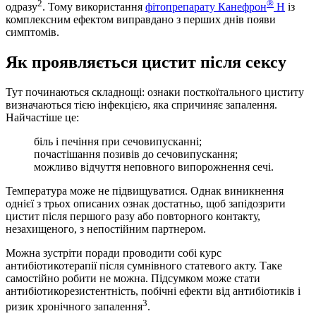
2
®
одразу
. Тому використання
фітопрепарату Канефрон
Н
із
комплексним ефектом виправдано з перших днів появи
симптомів.
Як проявляється цистит після сексу
Тут починаються складнощі: ознаки посткоїтального циститу
визначаються тією інфекцією, яка спричиняє запалення.
Найчастіше це:
біль і печіння при сечовипусканні;
почастішання позивів до сечовипускання;
можливо відчуття неповного випорожнення сечі.
Температура може не підвищуватися. Однак виникнення
однієї з трьох описаних ознак достатньо, щоб запідозрити
цистит після першого разу або повторного контакту,
незахищеного, з непостійним партнером.
Можна зустріти поради проводити собі курс
антибіотикотерапії після сумнівного статевого акту. Таке
самостійно робити не можна. Підсумком може стати
антибіотикорезистентність, побічні ефекти від антибіотиків і
3
ризик хронічного запалення
.