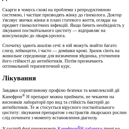
Скарги в чомусь схожі на проблеми з репродуктивною
системою, і частіше призводять жінку до гінеколога. Доктор
з'ясовує звички жінки в плані статевого життя, оглядає на
предмет гінекологічних інфекцій. Якщо бачить необхідність у
лікуванні посткоїтального циститу — відправляє на
консультацію до лікаря-уролога.
Спочатку здають аналізи сечі: в ній можуть знайти багато
слизу, лейкоцити, і часто — домішки крові. Зразок сіють на
живильне середовище для визначення збудника, уточнення
його стійкості до антибіотиків. Потім призначають
оптимальний терапевтичний курс.
Лікування
Завдяки сприятливому профілю безпеки та комплексній дії
®
Канефрон
Н препарат можна приймати, не чекаючи на
висновків лабораторії про вид та стійкість бактерій до
антибіотиків. Те ж стосується вірусного посткоїтального
циститу: лікування препаратом з екстрактів лікарських рослин
слід починати з моменту встановлення діагнозу.
®
У гострій фазі призначають
Канефрон
Н таблетки
тричі на