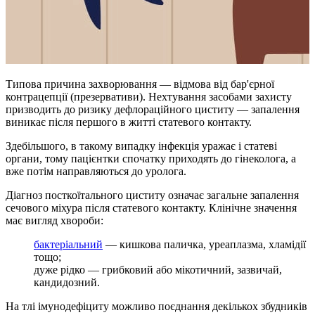
Типова причина захворювання — відмова від бар'єрної
контрацепції (презервативи). Нехтування засобами захисту
призводить до ризику дефлораційного циститу — запалення
виникає після першого в житті статевого контакту.
Здебільшого, в такому випадку інфекція уражає і статеві
органи, тому пацієнтки спочатку приходять до гінеколога, а
вже потім направляються до уролога.
Діагноз посткоїтального циститу означає загальне запалення
сечового міхура після статевого контакту. Клінічне значення
має вигляд хвороби:
бактеріальний
— кишкова паличка, уреаплазма, хламідії
тощо;
дуже рідко — грибковий або мікотичний, зазвичай,
кандидозний.
На тлі імунодефіциту можливо поєднання декількох збудників