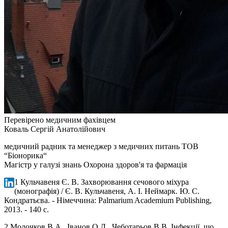
Перевірено медичним фахівцем
Коваль Сергій Анатолійович
медичний радник та менеджер з медичних питань ТОВ
“Біонорика“
Магістр у галузі знань Охорона здоров'я та фармація
1 Кульчавеня Є. В. Захворювання сечового міхура
(монографія) / Є. В. Кульчавеня, А. І. Неймарк. Ю. С.
Кондратьєва. - Німеччина: Palmarium Academium Publishing,
2013. - 140 с.
2 Молочков В.А., Іванов О.Л., Чеботарьов В.В. Інфекції, що