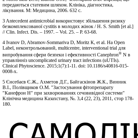
передаються статевим шляхом. Клініка, діагностика,
лікування. М: Медицина, 2006. 632 с.
3 Antecedent antimicrobial використовує збільшення ризику
безкомплексованої cystitis в молодих жінок / H. S. Smith [et al.]
// Clin. Infect. Dis. – 1997. – Vol. 25. – Р. 63-68.
4 Ivanov D, Abramov-Sommariva D, Moritz К, et al. На Open
Label, неконтрольований, multicentre, interventional trial для
®
випробування сфери безпеки і ефективності Canephron
N в
управлінніз uncomplicated urinary tract infections (uUTIs).
Clinical Phytoscience. 2015;1(7):1-11. doi: 10.1186/s40816-015-
0008-x.
5 Єнсебаєв Є.Ж., Ахметов Д.Г., Байгаскінов Ж.К., Винник
В.І., Полівщиков О.М. "Застосування фітопрепарату
"Канефрон Н" при захворюваннях сечовивідної системи"
Клінічна медицина Казахстану, №. 3,4 (22, 23), 2011, стор 178-
180.