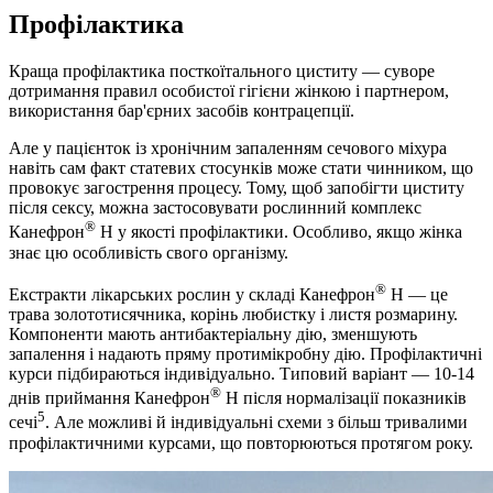
Профілактика
Краща профілактика посткоїтального циститу — суворе
дотримання правил особистої гігієни жінкою і партнером,
використання бар'єрних засобів контрацепції.
Але у пацієнток із хронічним запаленням сечового міхура
навіть сам факт статевих стосунків може стати чинником, що
провокує загострення процесу. Тому, щоб запобігти циститу
після сексу, можна застосовувати рослинний комплекс
®
Канефрон
Н у якості профілактики. Особливо, якщо жінка
знає цю особливість свого організму.
®
Екстракти лікарських рослин у складі Канефрон
Н — це
трава золототисячника, корінь любистку і листя розмарину.
Компоненти мають антибактеріальну дію, зменшують
запалення і надають пряму протимікробну дію. Профілактичні
курси підбираються індивідуально. Типовий варіант — 10-14
®
днів приймання Канефрон
Н після нормалізації показників
5
сечі
. Але можливі й індивідуальні схеми з більш тривалими
профілактичними курсами, що повторюються протягом року.