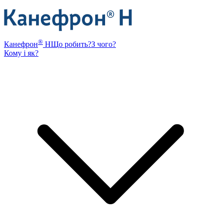
®
Канефрон
Н
Що робить?
З чого?
Кому і як?