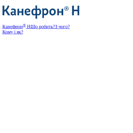
®
Канефрон
Н
Що робить?
З чого?
Кому і як?