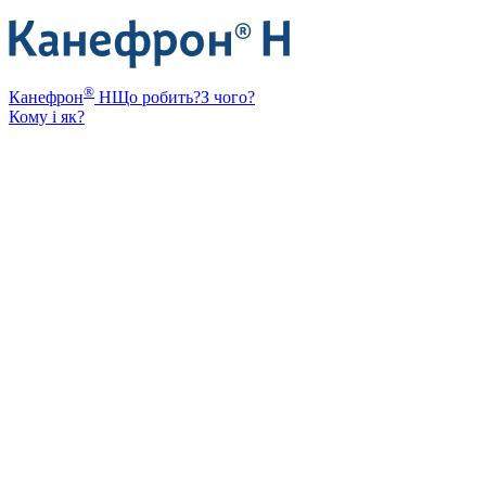
®
Канефрон
Н
Що робить?
З чого?
Кому і як?