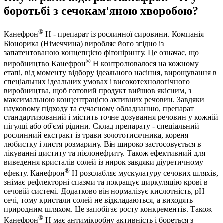
боротьбі з сечокам'яною хворобою?
®
Канефрон
Н - препарат із рослинної сировини. Компанія
Біонорика (Німеччина) виробляє його згідно із
запатентованою концепцією фітонірингу. Це означає, що
®
виробництво Канефрон
Н контролювалося на кожному
етапі, від моменту відбору ідеального насіння, вирощування в
спеціальних ідеальних умовах і високотехнологічного
виробництва, щоб готовий продукт вийшов якісним, з
максимальною концентрацією активних речовин. Завдяки
науковому підходу та сучасному обладнанню, препарат
стандартизований і містить точне дозування речовин у кожній
пігулці або об'ємі рідини. Склад препарату - спеціальний
рослинний екстракт із трави золототисячника, кореня
любистку і листя розмарину. Він широко застосовується в
лікуванні циститу та пієлонефриту. Також ефективний для
виведення кристалів солей із нирок завдяки діуретичному
®
ефекту. Канефрон
Н розслабляє мускулатуру сечових шляхів,
знімає рефлекторні спазми та покращує циркуляцію крові в
сечовій системі. Додатково він нормалізує кислотність, рН
сечі, тому кристали солей не відкладаються, а виходять
природним шляхом. Це запобігає росту конкрементів. Також
®
Канефрон
Н має антимікробну активність і бореться з