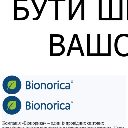
Компанія «Біонорика» ‒ один із провідних світових