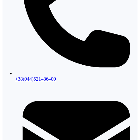
+38(044)521–86–00