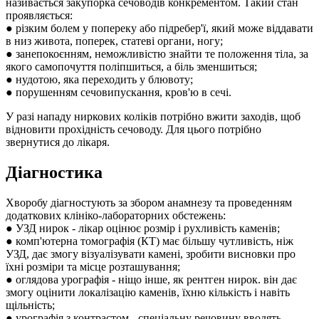
називається закупорка сечоводів конкрементом. Такий стан
проявляється:
● різким болем у попереку або підребер'ї, який може віддавати
в низ живота, поперек, статеві органи, ногу;
● занепокоєнням, неможливістю знайти те положення тіла, за
якого самопочуття поліпшиться, а біль зменшиться;
● нудотою, яка переходить у блювоту;
● порушенням сечовипускання, кров'ю в сечі.
У разі нападу ниркових коліків потрібно вжити заходів, щоб
відновити прохідність сечоводу. Для цього потрібно
звернутися до лікаря.
Діагностика
Хворобу діагностують за збором анамнезу та проведенням
додаткових клініко-лабораторних обстежень:
● УЗД нирок - лікар оцінює розмір і рухливість каменів;
● комп'ютерна томографія (КТ) має більшу чутливість, ніж
УЗД, дає змогу візуалізувати камені, зробити висновки про
їхні розміри та місце розташування;
● оглядова урографія - ніщо інше, як рентген нирок. він дає
змогу оцінити локалізацію каменів, їхню кількість і навіть
щільність;
● урографія з контрастом - спеціальну речовину вводять