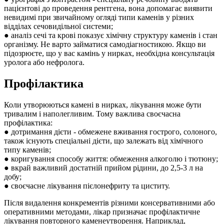
пацієнтові до проведення рентгена, вона допомагає виявити
невидимі при звичайному огляді типи каменів у різних
відділах сечовидільної системи;
● аналіз сечі та крові показує хімічну структуру каменів і стан
організму. Не варто займатися самодіагностикою. Якщо ви
підозрюєте, що у вас камінь у нирках, необхідна консультація
уролога або нефролога.
Профілактика
Коли утворюються камені в нирках, лікування може бути
тривалим і наполегливим. Тому важлива своєчасна
профілактика:
● дотримання дієти - обмежене вживання гострого, солоного,
також існують спеціальні дієти, що залежать від хімічного
типу каменів;
● коригування способу життя: обмеження алкоголю і тютюну;
● вкрай важливий достатній прийом рідини, до 2,5-3 л на
добу;
● своєчасне лікування пієлонефриту та циститу.
Після видалення конкрементів різними консервативними або
оперативними методами, лікар призначає профілактичне
лікування повторного каменеутворення. Наприклад,