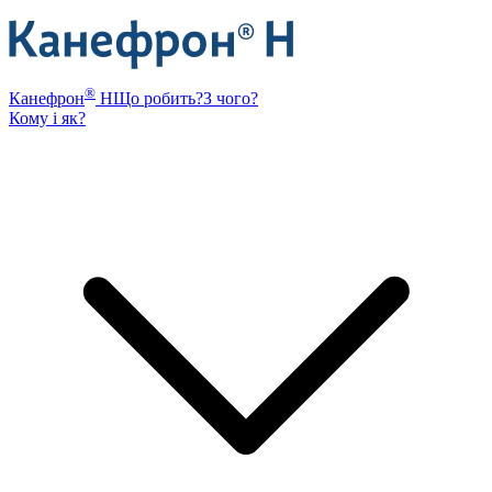
®
Канефрон
Н
Що робить?
З чого?
Кому і як?