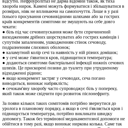
відсутні. Нефроуролітіаз не дарма відомий також, як тиха
хвороба нирок. Камені можуть формуватися і збільшуватися в
розмірах, ніяк не впливаючи на самопочуття. Лише в у разі
їхнього просування сечовивідними шляхами або за гострих
країв конкрементів симптоми не змушують на себе довго
чекати:
● біль під час сечовипускання може бути спричинений
виходженням дрібних шорсткуватих або гострих камінців і
супутнім запаленням, ушкодженням стінок сечоводу,
подразненням слизових оболонок;
● каламутний колір сечі та наявність у ній різних домішок;
● у сечі може з'явитися кров, підвищитися температура;
● додаються симптоми бактеріальної інфекції нижніх сечових
шляхів. Це прискорені позиви до туалету при утрудненому
відходженні рідини;
● якщо конкремент застряг у сечоводах, сеча погано
виводиться, виникає набряклість;
● сечокам'яну хворобу часто супроводжує біль у попереку,
який також може свідчити про розвиток пієлонефриту.
За появи кількох таких симптомів потрібно звернутися до
уролога в плановому порядку, а якщо в сечі з'являється кров і
підвищується температура, потрібно викликати швидку
допомогу. Також без термінової медикаментозної допомоги не
обійтися в тому разі, якщо виникає ниркова колька. Саме так