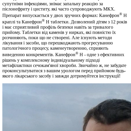
супутніми інфекціями, знімає запальну реакцію за
пієлонефриту і циститу, які часто супроводжують МКХ.
®
Препарат випускається у двох зручних формах: Канефрон
Н
®
краплі та Канефрон
Н таблетки. Дозволений дітям з 12 років
і має сприятливий профіль безпеки навіть за тривалого
прийому. Таблетки від каменів у нирках, які повністю їх
розчиняють, поки що не створені. Але існують методи
лікування і засоби, що перешкоджають прогресуванню
патологічного процесу, каменеутворенню, сприяють
®
виведенню конкрементів. Канефрон
Н - одне з ефективних
рішень у комплексному індивідуальному підході
метафілактики сечокам'яної хвороби. Звичайно ж, не забудьте
проконсультуватися з вашим урологом перед прийомом будь-
якого лікарського засобу і завжди дотримуйтеся інструкції!