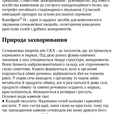
тривалий. Симптоми захворювання - різноманітні: від німого
носійства камінчиків до гострого нападоподібного болю, що
потребує негайного стаціонарного лікування. Сучасний
німецький препарат на основі рослинної сировини
®
Канефрон
Н - один із щадних засобів для комплексного
лікування сечокам'яної хвороби, полегшення виведення
кристалів солей і дрібних конкрементів.
Природа захворювання
Сечокам'яна хвороба або СКХ - це патологія, що зустрічається
переважно в нирках. Під дією різних фізико-хімічних
чинників у них утворюються тверді структури, конкременти.
Вони бувають найрізноманітнішого складу, але спричиняють
схожі симптоми. Камені формуються, коли в організмі
порушується обмін речовин, відбуваються збої на тонкому
рівні. У нормі сеча виводить з організму та нирок зайві
метаболіти й продукти обміну, але в разі патології деякі солі,
продукти обміну та хімічні речовини осідають у нирках,
кристалізуються, збільшуються в розмірах і ростуть.
Основні види каменів такі:
● Кальцій-оксалати. Надлишки солей кальцію і щавлевої
кислоти. У них гострі краї, зовні схожі на кристали, тому під
час проходження каменю сечоводом він може дряпати його