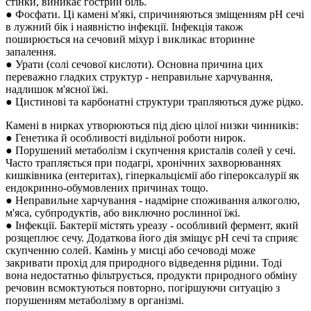
стінки, виникає гострий біль.
● Фосфати. Ці камені м'які, спричиняються зміщенням рН сечі
в лужний бік і наявністю інфекції. Інфекція також
поширюється на сечовий міхур і викликає вторинне
запалення.
● Урати (солі сечової кислоти). Основна причина цих
переважно гладких структур - неправильне харчування,
надлишок м'ясної їжі.
● Цистинові та карбонатні структури трапляються дуже рідко.
Камені в нирках утворюються під дією цілої низки чинників:
● Генетика й особливості видільної роботи нирок.
● Порушений метаболізм і скупчення кристалів солей у сечі.
Часто трапляється при подагрі, хронічних захворюваннях
кишківника (ентеритах), гіперкальціємії або гіпероксалурії як
ендокринно-обумовлених причинах тощо.
● Неправильне харчування - надмірне споживання алкоголю,
м'яса, субпродуктів, або виключно рослинної їжі.
● Інфекції. Бактерії містять уреазу - особливий фермент, який
розщеплює сечу. Додаткова його дія зміщує рН сечі та сприяє
скупченню солей. Камінь у мисці або сечоводі може
закривати прохід для природного відведення рідини. Тоді
вона недостатньо фільтрується, продукти природного обміну
речовин всмоктуються повторно, погіршуючи ситуацію з
порушенням метаболізму в організмі.