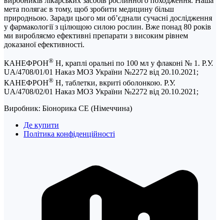
виробників лікарських засобів рослинного походження. Наша
мета полягає в тому, щоб зробити медицину більш
природньою. Заради цього ми об’єднали сучасні дослідження
у фармакології з цілющою силою рослин. Вже понад 80 років
ми виробляємо ефективні препарати з високим рівнем
доказаної ефективності.
®
КАНЕФРОН
Н, краплі оральні по 100 мл у флаконі № 1. Р.У.
UA/4708/01/01 Наказ МОЗ України №2272 від 20.10.2021;
®
КАНЕФРОН
Н, таблетки, вкриті оболонкою. Р.У.
UA/4708/02/01 Наказ МОЗ України №2272 від 20.10.2021;
Виробник: Біонорика СЕ (Німеччина)
Де купити
Політика конфіденційності