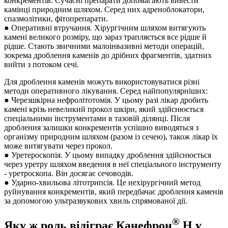
конкрементів. Сучасні препарати допомагають вивести
камінці природним шляхом. Серед них адреноблокатори,
спазмолітики, фітопрепарати.
● Оперативні втручання. Хірургічним шляхом витягують
камені великого розміру, що зараз трапляється все рідше й
рідше. Стають звичними малоінвазивні методи операцій,
зокрема дроблення каменів до дрібних фрагментів, здатних
вийти з потоком сечі.
Для дроблення каменів можуть використовуватися різні
методи оперативного лікування. Серед найпопулярніших:
● Черезшкірна нефролітотомія. У цьому разі лікар дробить
камені крізь невеликий прокол шкіри, який здійснюється
спеціальними інструментами в тазовій ділянці. Після
дроблення залишки конкрементів успішно виводяться з
організму природним шляхом (разом із сечею), також лікар їх
може витягувати через прокол.
● Уретероскопія. У цьому випадку дроблення здійснюється
через уретру шляхом введення в неї спеціального інструменту
- уретроскопа. Він досягає сечоводів.
● Ударно-хвильова літотрипсія. Це нехірургічний метод
руйнування конкрементів, який передбачає дроблення каменів
за допомогою ультразвукових хвиль спрямованої дії.
®
Яку ж роль відіграє Канефрон
Н у