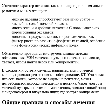
Уточняют характер питания, так как пища и диета связаны с
7
развитием МКБ у женщин
:
мясные изделия способствуют развитию уратов –
камней из солей мочевой кислоты;
много зелени и добавки витамина C повышают риск
формирования оксалатов;
молочные продукты, масло, творог замечены, как
фактор риска по развитию фосфатных камней, особенно
– на фоне хронических инфекций почек.
Обязательно проводятся инструментальные методы
обследования: УЗИ мочевого пузыря и почек, как правило,
хватает, чтобы найти песок или конкременты8.
В сложных и острых случаях, например, при почечной
колике, проводят рентгеновское обследование, КТ. Учитывая,
что есть камни, которые не видны на рентгене, может
потребоваться эндоскопическая диагностика. Через уретру в
мочевой пузырь, а потом и в мочеточник, заводят тонкий зонд
с видеокамерой и визуально ищут, где застрял конкремент.
Общие правила и способы лечения