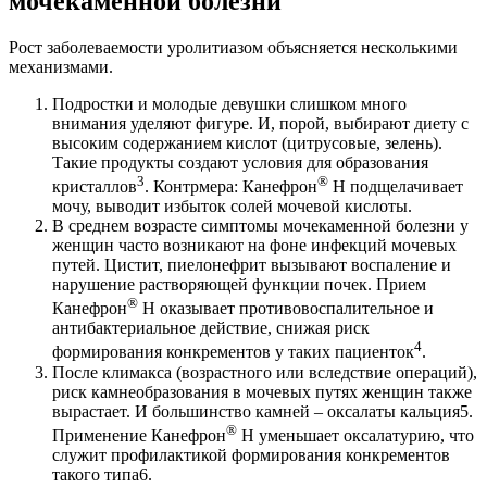
мочекаменной болезни
Рост заболеваемости уролитиазом объясняется несколькими
механизмами.
Подростки и молодые девушки слишком много
внимания уделяют фигуре. И, порой, выбирают диету с
высоким содержанием кислот (цитрусовые, зелень).
Такие продукты создают условия для образования
3
®
кристаллов
. Контрмера: Канефрон
Н подщелачивает
мочу, выводит избыток солей мочевой кислоты.
В среднем возрасте симптомы мочекаменной болезни у
женщин часто возникают на фоне инфекций мочевых
путей. Цистит, пиелонефрит вызывают воспаление и
нарушение растворяющей функции почек. Прием
®
Канефрон
Н оказывает противовоспалительное и
антибактериальное действие, снижая риск
4
формирования конкрементов у таких пациенток
.
После климакса (возрастного или вследствие операций),
риск камнеобразования в мочевых путях женщин также
вырастает. И большинство камней – оксалаты кальция5.
®
Применение Канефрон
Н уменьшает оксалатурию, что
служит профилактикой формирования конкрементов
такого типа6.