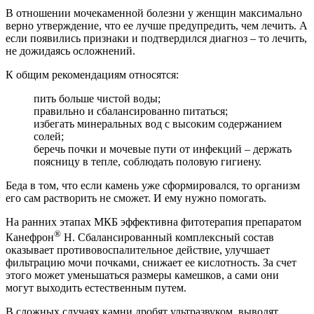
В отношении мочекаменной болезни у женщин максимально
верно утверждение, что ее лучше предупредить, чем лечить. А
если появились признаки и подтвердился диагноз – то лечить,
не дожидаясь осложнений.
К общим рекомендациям относятся:
пить больше чистой воды;
правильно и сбалансированно питаться;
избегать минеральных вод с высоким содержанием
солей;
беречь почки и мочевые пути от инфекций – держать
поясницу в тепле, соблюдать половую гигиену.
Беда в том, что если камень уже сформировался, то организм
его сам растворить не сможет. И ему нужно помогать.
На ранних этапах МКБ эффективна фитотерапия препаратом
®
Канефрон
Н. Сбалансированный комплексный состав
оказывает противовоспалительное действие, улучшает
фильтрацию мочи почками, снижает ее кислотность. За счет
этого может уменьшаться размеры камешков, а сами они
могут выходить естественным путем.
В сложных случаях камни дробят ультразвуком, выводят