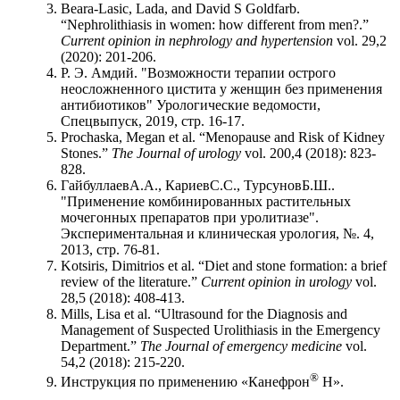
Beara-Lasic, Lada, and David S Goldfarb.
“Nephrolithiasis in women: how different from men?.”
Current opinion in nephrology and hypertension
vol. 29,2
(2020): 201-206.
Р. Э. Амдий. "Возможности терапии острого
неосложненного цистита у женщин без применения
антибиотиков" Урологические ведомости,
Спецвыпуск, 2019, стр. 16-17.
Prochaska, Megan et al. “Menopause and Risk of Kidney
Stones.”
The Journal of urology
vol. 200,4 (2018): 823-
828.
ГайбуллаевА.А., КариевС.С., ТурсуновБ.Ш..
"Применение комбинированных растительных
мочегонных препаратов при уролитиазе".
Экспериментальная и клиническая урология, №. 4,
2013, стр. 76-81.
Kotsiris, Dimitrios et al. “Diet and stone formation: a brief
review of the literature.”
Current opinion in urology
vol.
28,5 (2018): 408-413.
Mills, Lisa et al. “Ultrasound for the Diagnosis and
Management of Suspected Urolithiasis in the Emergency
Department.”
The Journal of emergency medicine
vol.
54,2 (2018): 215-220.
®
Инструкция по применению «Канефрон
Н».