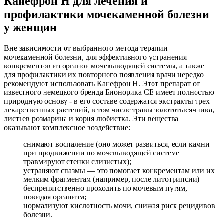
Канефрон Н для лечения и
профилактики мочекаменной болезни
у женщин
Вне зависимости от выбранного метода терапии
мочекаменной болезни, для эффективного устранения
конкрементов из органов мочевыводящей системы, а также
для профилактики их повторного появления врачи нередко
рекомендуют использовать Канефрон Н. Этот препарат от
известного немецкого бренда Бионорика СЕ имеет полностью
природную основу - в его составе содержатся экстракты трех
лекарственных растений, в том числе травы золототысячника,
листьев розмарина и корня любистка. Эти вещества
оказывают комплексное воздействие:
снимают воспаление (оно может развиться, если камни
при продвижении по мочевыводящей системе
травмируют стенки слизистых);
устраняют спазмы — это помогает конкрементам или их
мелким фрагментам (например, после литотрипсии)
беспрепятственно проходить по мочевым путям,
покидая организм;
нормализуют кислотность мочи, снижая риск рецидивов
болезни.