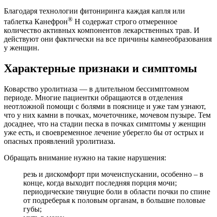
Благодаря технологии фитониринга каждая капля или
®
таблетка Канефрон
Н содержат строго отмеренное
количество активных компонентов лекарственных трав. И
действуют они фактически на все причины камнеобразования
у женщин.
Характерные признаки и симптомы
Коварство уролитиаза — в длительном бессимптомном
периоде. Многие пациентки обращаются в отделения
неотложной помощи с болями в пояснице и уже там узнают,
что у них камни в почках, мочеточнике, мочевом пузыре. Тем
досаднее, что на стадии песка в почках симптомы у женщин
уже есть, и своевременное лечение уберегло бы от острых и
опасных проявлений уролитиаза.
Обращать внимание нужно на такие нарушения:
резь и дискомфорт при мочеиспускании, особенно – в
конце, когда выходит последняя порция мочи;
периодические тянущие боли в области почки по спине
от подреберья к половым органам, в большие половые
губы;