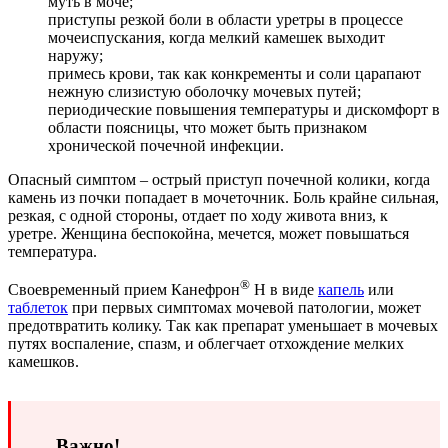
муть в моче;
приступы резкой боли в области уретры в процессе
мочеиспускания, когда мелкий камешек выходит
наружу;
примесь крови, так как конкременты и соли царапают
нежную слизистую оболочку мочевых путей;
периодические повышения температуры и дискомфорт в
области поясницы, что может быть признаком
хронической почечной инфекции.
Опасный симптом – острый приступ почечной колики, когда
камень из почки попадает в мочеточник. Боль крайне сильная,
резкая, с одной стороны, отдает по ходу живота вниз, к
уретре. Женщина беспокойна, мечется, может повышаться
температура.
®
Своевременный прием Канефрон
Н в виде
капель
или
таблеток
при первых симптомах мочевой патологии, может
предотвратить колику. Так как препарат уменьшает в мочевых
путях воспаление, спазм, и облегчает отхождение мелких
камешков.
Важно!