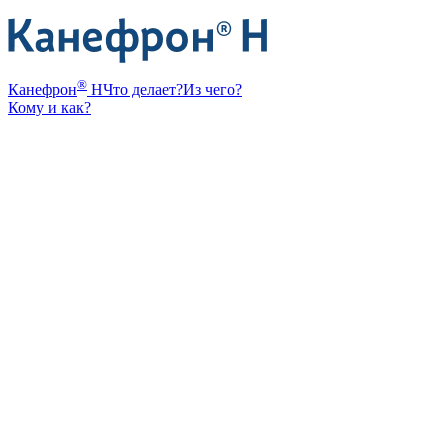
®
Канефрон
Н
Что делает?
Из чего?
Кому и как?