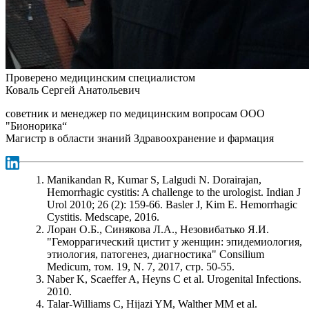
Проверено медицинским специалистом
Коваль Сергей Анатольевич
советник и менеджер по медицинским вопросам ООО
"Бионорика“
Магистр в области знаний Здравоохранение и фармация
Manikandan R, Kumar S, Lalgudi N. Dorairajan,
Hemorrhagic cystitis: A challenge to the urologist. Indian J
Urol 2010; 26 (2): 159-66. Basler J, Kim E. Hemorrhagic
Cystitis. Medscape, 2016.
Лоран О.Б., Синякова Л.А., Незовибатько Я.И.
"Геморрагический цистит у женщин: эпидемиология,
этиология, патогенез, диагностика" Consilium
Medicum, том. 19, N. 7, 2017, стр. 50-55.
Naber K, Scaeffer A, Heyns C et al. Urogenital Infections.
2010.
Talar-Williams C, Hijazi YM, Walther MM et al.