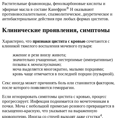
Растительные флавоноиды, фенолкарбоновые кислоты и
®
эфирные масла в составе Канефрон
Н оказывают
противовоспалительное, спазмолитическое, диуретическое и
антибактериальное действия при любых формах циститов.
Клинические проявления, симптомы
Характерно, что
признаки цистита с кровью
сочетаются с
клиникой тяжелого воспаления мочевого пузыря:
жжение и рези внизу живота;
значительно учащенные, нестерпимые (императивные)
позывы к
мочеиспусканию
;
моча выделяется многократно, малыми порциями;
кровь чаще отмечается в последней порции (пузырной).
Секс иногда может причинять боль или становится фактором,
после которого появляются геморрагии.
Если игнорировать симптомы цистита с кровью, процесс
прогрессирует. Инфекция поднимается по мочеточникам в
почки. Моча с небольшой примесью розового превращается в
насыщенно-красную, что указывает на выраженную
4
кровопотерю. Иногда со струей выходят даже сгустки
.