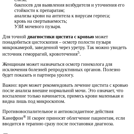
бакпосев для выявления возбудителя и уточнения его
стойкости к препаратам;
анализы крови на антитела к вирусам герпеса;
кровь на свертываемость;
УЗИ мочевого пузыря.
Для точной
диагностики цистита с кровью
может
понадобиться цистоскопия – осмотр полости пузыря
микрокамерой, заведенной через уретру. Так можно увидеть
5
источник геморрагий, кровотечения
.
Женщинам может назначаться осмотр гинеколога для
исключения болезней репродуктивных органов. Полезно
будет показать и партнера урологу.
Важно: врач может рекомендовать лечение цистита с кровью
после анализа внешне нормальной мочи. Это означает, что
воспаление только начинается, примесь крови маленькая и
видна лишь под микроскопом.
Противовоспалительное и антиоксидантное действия
®
Канефрон
Н скорее приносят облегчение пациентам, если
вводится в терапию сразу после постановки диагноза.