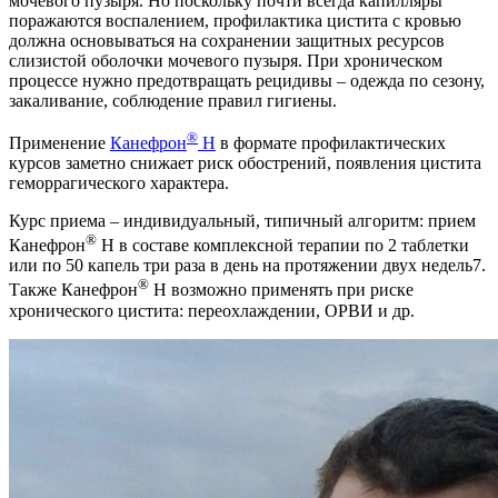
мочевого пузыря. Но поскольку почти всегда капилляры
поражаются воспалением, профилактика цистита с кровью
должна основываться на сохранении защитных ресурсов
слизистой оболочки мочевого пузыря. При хроническом
процессе нужно предотвращать рецидивы – одежда по сезону,
закаливание, соблюдение правил гигиены.
®
Применение
Канефрон
Н
в формате профилактических
курсов заметно снижает риск обострений, появления цистита
геморрагического характера.
Курс приема – индивидуальный, типичный алгоритм: прием
®
Канефрон
Н в составе комплексной терапии по 2 таблетки
или по 50 капель три раза в день на протяжении двух недель7.
®
Также Канефрон
Н возможно применять при риске
хронического цистита: переохлаждении, ОРВИ и др.