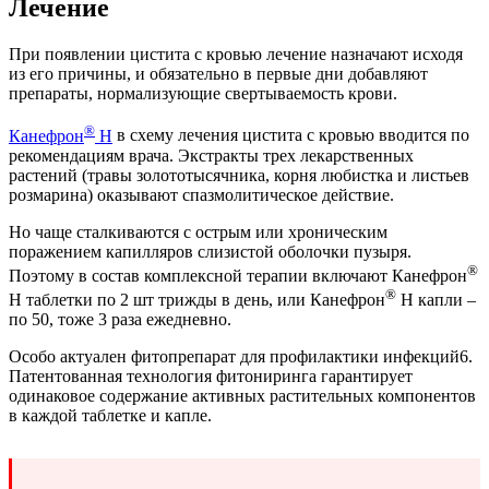
Лечение
При появлении цистита с кровью лечение назначают исходя
из его причины, и обязательно в первые дни добавляют
препараты, нормализующие свертываемость крови.
®
Канефрон
Н
в схему лечения цистита с кровью вводится по
рекомендациям врача. Экстракты трех лекарственных
растений (травы золототысячника, корня любистка и листьев
розмарина) оказывают спазмолитическое действие.
Но чаще сталкиваются с острым или хроническим
поражением капилляров слизистой оболочки пузыря.
®
Поэтому в состав комплексной терапии включают Канефрон
®
Н таблетки по 2 шт трижды в день, или Канефрон
Н капли –
по 50, тоже 3 раза ежедневно.
Особо актуален фитопрепарат для профилактики инфекций6.
Патентованная технология фитониринга гарантирует
одинаковое содержание активных растительных компонентов
в каждой таблетке и капле.