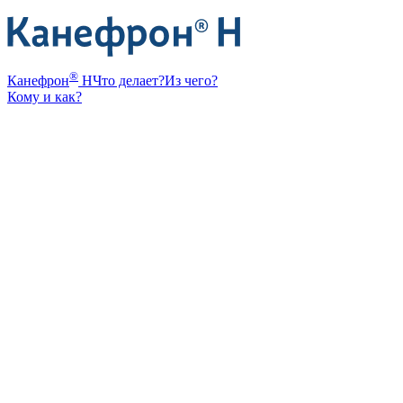
®
Канефрон
Н
Что делает?
Из чего?
Кому и как?